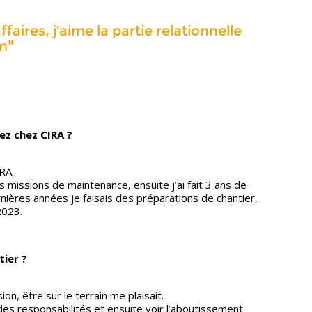
faires, j’aime la partie relationnelle
"
am
ez chez CIRA ?
RA.
des missions de maintenance, ensuite j’ai fait 3 ans de
rnières années je faisais des préparations de chantier,
2023.
tier ?
on, être sur le terrain me plaisait.
es responsabilités et ensuite voir l’aboutissement