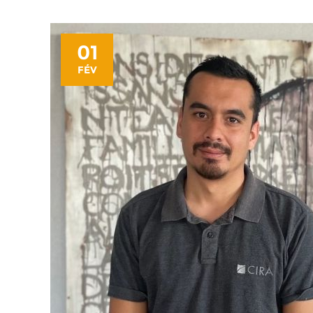
01
FÉV